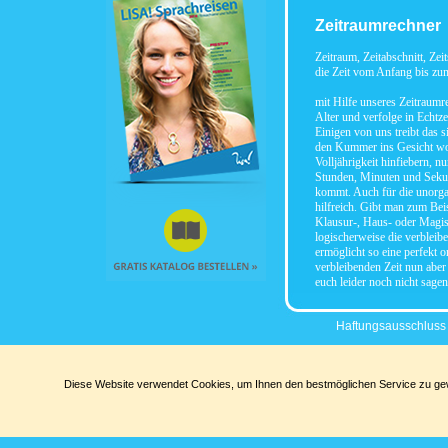
Zeitraumrechner
Zeitraum, Zeitabschnitt, Zeit
die Zeit vom Anfang bis zu
mit Hilfe unseres Zeitraumr
Alter und verfolge in Echtzei
Einigen von uns treibt das s
den Kummer ins Gesicht wo 
Volljährigkeit hinfiebern, 
Stunden, Minuten und Sekun
kommt. Auch für die unorgan
hilfreich. Gibt man zum Bei
Klausur-, Haus- oder Magist
logischerweise die verbleib
ermöglicht so eine perfekt o
verbleibenden Zeit nun aber 
euch leider noch nicht sagen
Haftungsausschluss
Diese Website verwendet Cookies, um Ihnen den bestmöglichen Service zu gewä